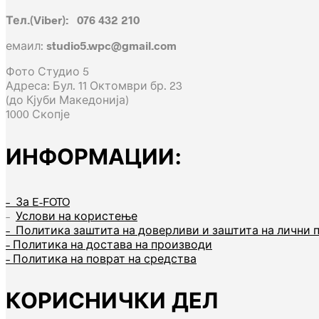
Тел.(Viber): 076 432 210
емаил:
studio5.wpc@gmail.com
Фото Студио 5
Адреса: Бул. 11 Октомври бр. 23
(до Кјуби Македонија)
1000 Скопје
ИНФОРМАЦИИ:
– За E-FOTO
–
Услови на користење
– Политика заштита на доверливи и заштита на лични 
– Политика на достава на производи
– Политика на поврат на средства
КОРИСНИЧКИ ДЕЛ