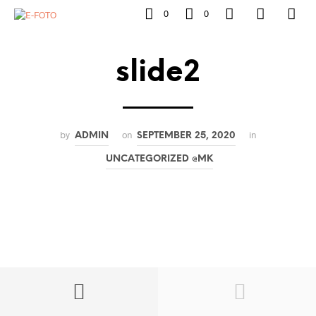
0
0
slide2
by
on
in
ADMIN
SEPTEMBER 25, 2020
UNCATEGORIZED @MK