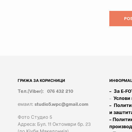
ГРИЖА ЗА КОРИСНИЦИ
ИНФОРМАЦ
Тел.(Viber): 076 432 210
– За E-F
–
Услови
емаил:
studio5.wpc@gmail.com
– Полити
и заштит
Фото Студио 5
– Политик
Адреса: Бул. 11 Октомври бр. 23
произво
(до Кјуби Македонија)