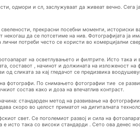
ти, одмори и сл, заслужуваат да живеат вечно. Сега ја
свелености, прекрасни посебни моменти, историски ва
 некогаш да се потсетиме на нив. Фотографијата ја им
 лични потреби често се користи во комерцијални све
 фотоапарат на осветлувањето и филтрите. Исто така и
та, составот , начинот и должината на изложеност на 
и од сликата за кај гледачот се предизвика воодушеву
 на фотографи. По снимањето фотографии тие се развив
чкиот состав како и доза на впечатлив контраст.
начина: стандарден метод на развивање на фотографии
дава скоро во целост приматот на дигиталната техноло
фскиот свет. Се поголемиот развој и сила на фотоапар
а е исто така со високи стандарди . Сето ова денес н