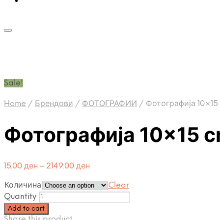
Sale!
Home
/
Брендови
/
ФОТОГРАФИИ
/
Фотографија 10×15
Фотографија 10×15 
15.00
ден
–
2149.00
ден
Количина
Clear
Quantity
Add to cart
Share this product