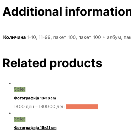
Additional informatio
Количина
1-10, 11-99, пакет 100, пакет 100 + албум, па
Related products
Sale!
Фотографија 13×18 cm
18.00
ден
–
1800.00
ден
Select options
Sale!
Фотографија 15×21 cm