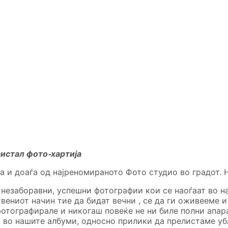
ристал фото-хартија
на и доаѓа од најреномираното Фото студио во градот. 
 незаборавни, успешни фотографии кои се наоѓаат во н
твениот начин тие да бидат вечни , се да ги оживееме
отографирале и никогаш повеќе не ни биле полни апарат
 во нашите албуми, односно прилики да прелистаме уб