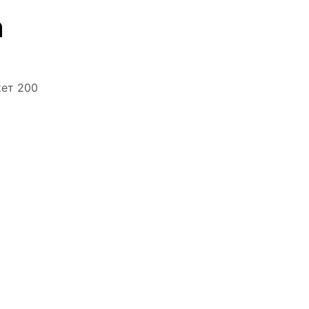
n
кет 200