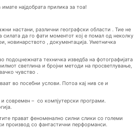
 имате најдобрата прилика за тоа!
жни настани, различни географски области . Тие не
а силата да го фати моментот кој е помал од неколку
ри, новинарството , документација. Уметничка
 во подоцнежната техничка изведба на фотографијата
филмот светлина и бројни методи на просветлување,
вачко чувство .
аат во посебни услови. Потоа кај нив се и
 и современ – со компјутерски програми.
гија.
атите прават феноменално силни слики со големи
оси производ со фантастични перформанси.