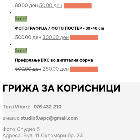
80.00
ден
50.00
ден
Add to cart
Sale!
ФОТОГРАФИЈА / ФОТО ПОСТЕР – 30×40 cm
500.00
ден
300.00
ден
Add to cart
Sale!
Префрлање ВХС во дигитална форма
500.00
ден
250.00
ден
Add to cart
ГРИЖА ЗА КОРИСНИЦИ
Тел.(Viber): 076 432 210
емаил:
studio5.wpc@gmail.com
Фото Студио 5
Адреса: Бул. 11 Октомври бр. 23