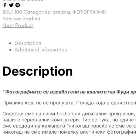
SKU:
100
Categories:
predna
,
ФОТОГРАФИИ
Previous Product
Next Product
Description
Additional information
Description
* Фотографиите се изработени на квалитетна Фуџи к
Прилика која не се пропушта. Понуда која е еднистве
Сведоци сме на наши безбројни дигитални прекрасни,
нашите персонални компјутери. Тие се тука, но единс
сме сведоци на кажаното “никогаш повеќе не сме се ф
никогаш не сме имале помалку вистински фотографии