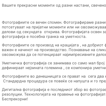
Вашите прекрасни моменти од разни настани, свеченос
Фотографиите се вечен спомен. Фотографираме разни 
потсетуваат на пријатни моменти или ни овозможуваат
делови од секундата открива. Фотографијата освен за
фотографија е посебна гранка на уметноста.
Фотографиите се производ на крацијата , на добриот
важен е начинот на производство. Познавање на слика
овозможува да се потенцираат најимпресивните делов
Уметничка фотографија се занимава со само мал број
дефинираат нејзината големина , се компонира уметни
Фотографиите во денешницата се прават на сега два 
Стандардна процедура се повеќе се напушта и го пре
Дигитална фотографија е последниот збор во фотогра
резолуции. Технологијата на правење на фотографијат
Беспрекорни!