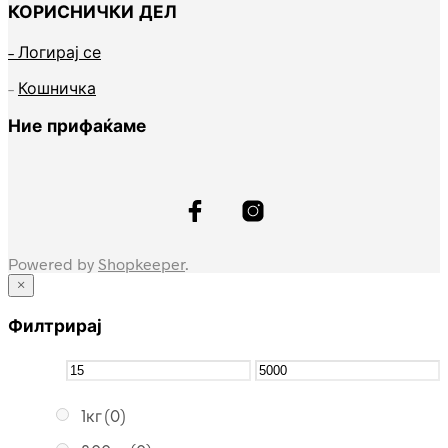
КОРИСНИЧКИ ДЕЛ
– Логирај се
–
Кошничка
Ние прифаќаме
Powered by
Shopkeeper
.
×
Филтрирај
1кг
(0)