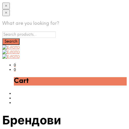
×
×
What are you looking for?
0
0
Cart
Брендови