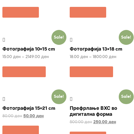
Add to cart
Add to cart
Sale!
Sale!
Фотографија 10×15 cm
Фотографија 13×18 cm
15.00
ден
–
2149.00
ден
18.00
ден
–
1800.00
ден
Select options
Select options
Sale!
Sale!
Фотографија 15×21 cm
Префрлање ВХС во
дигитална форма
80.00
ден
50.00
ден
500.00
ден
250.00
ден
Add to cart