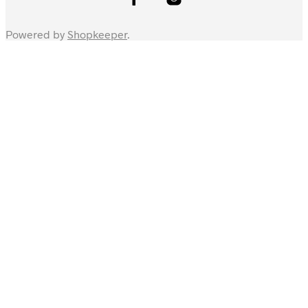
Powered by
Shopkeeper
.
Forest Near The Lake