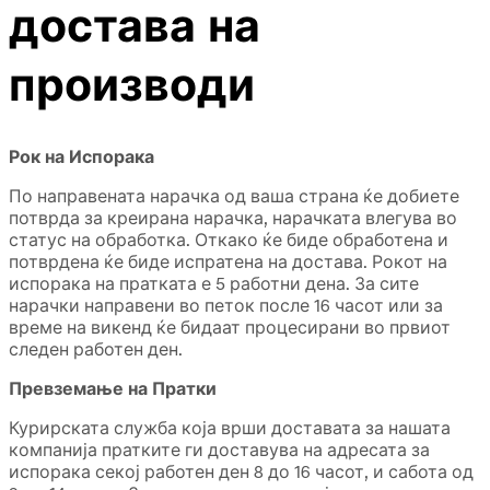
достава на
производи
Рок на Испорака
По направената нарачка од ваша страна ќе добиете
потврда за креирана нарачка, нарачката влегува во
статус на обработка. Откако ќе биде обработена и
потврдена ќе биде испратена на достава. Рокот на
испорака на пратката е 5 работни дена. За сите
нарачки направени во петок после 16 часот или за
време на викенд ќе бидаат процесирани во првиот
следен работен ден.
Превземање на Пратки
Курирската служба која врши доставата за нашата
компанија пратките ги доставува на адресата за
испорака секој работен ден 8 до 16 часот, и сабота од