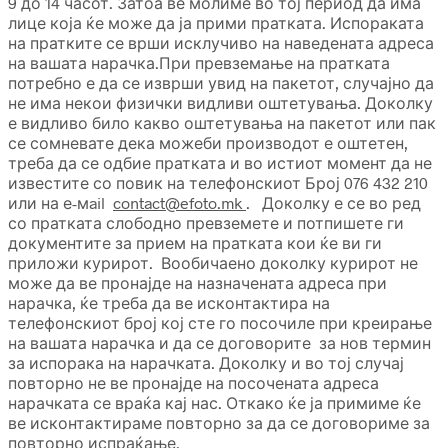
9 до 14 часот. Затоа ве молиме во тој период да има
лице која ќе може да ја прими пратката. Испораката
на пратките се врши исклучиво на наведената адреса
на вашата нарачка.При превземање на пратката
потребно е да се изврши увид на пакетот, случајно да
не има некои физички видливи оштетувања. Доколку
е видливо било какво оштетувања на пакетот или пак
се сомневате дека можеби производот е оштетен,
треба да се одбие пратката и во истиот момент да не
известите со повик на телефонскиот Број 076 432 210
или на е-мail
contact@efoto.mk
. Доколку е се во ред
со пратката слободно превземете и потпишете ги
документите за прием на пратката кои ќе ви ги
приложи курирот. Вообичаено доколку курирот не
може да ве пронајде на назначената адреса при
нарачка, ќе треба да ве исконтактира на
телефонскиот број кој сте го посочиле при креирање
на вашата нарачка и да се договорите за нов термин
за испорака на нарачката. Доколку и во тој случај
повторно не ве пронајде на посочената адреса
нарачката се враќа кај нас. Откако ќе ја примиме ќе
ве исконтактираме повторно за да се договориме за
повторно испраќање.