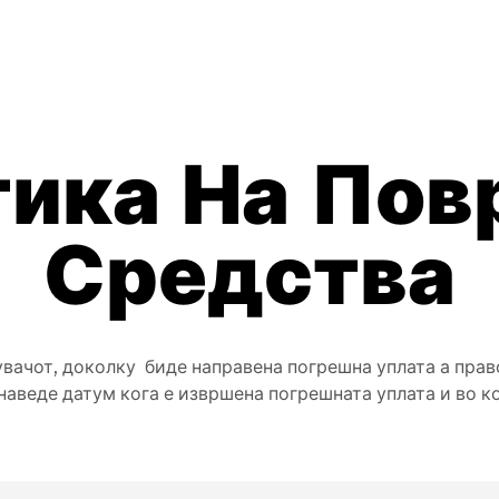
ика На Пов
Средства
увачот, доколку биде направена погрешна уплата а пра
наведе датум кога е извршена погрешната уплата и во ко