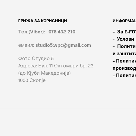
ГРИЖА ЗА КОРИСНИЦИ
ИНФОРМАЦ
Тел.(Viber): 076 432 210
– За E-F
–
Услови
емаил:
studio5.wpc@gmail.com
– Полити
и заштит
Фото Студио 5
– Политик
Адреса: Бул. 11 Октомври бр. 23
произво
(до Кјуби Македонија)
– Полити
1000 Скопје