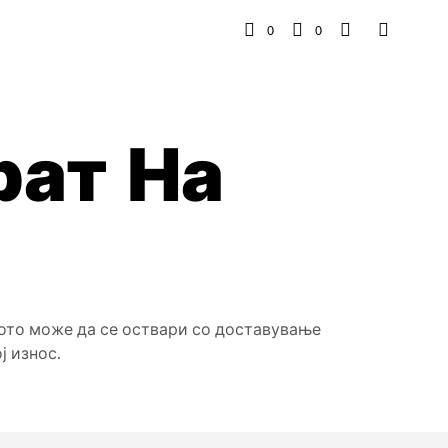
0
0
рат На
вото може да се оствари со доставување
ј износ.